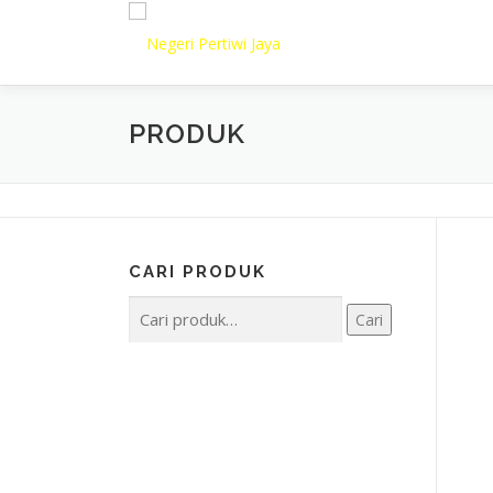
Lompat
ke
konten
PRODUK
CARI PRODUK
Pencarian
Cari
untuk: