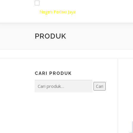
Lompat
ke
konten
PRODUK
CARI PRODUK
Pencarian
Cari
untuk: