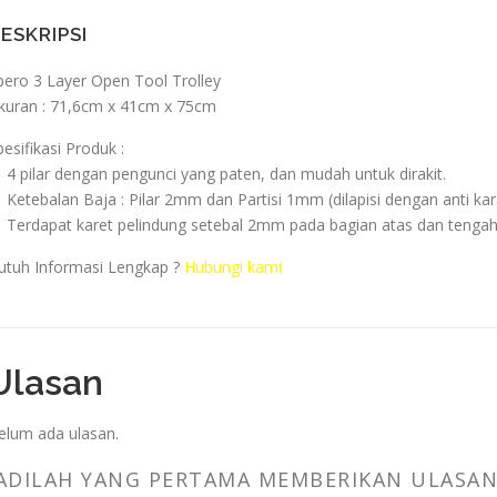
ESKRIPSI
pero 3 Layer Open Tool Trolley
kuran : 71,6cm x 41cm x 75cm
pesifikasi Produk :
 4 pilar dengan pengunci yang paten, dan mudah untuk dirakit.
 Ketebalan Baja : Pilar 2mm dan Partisi 1mm (dilapisi dengan anti kar
 Terdapat karet pelindung setebal 2mm pada bagian atas dan tengah
utuh Informasi Lengkap ?
Hubungi kami
Ulasan
elum ada ulasan.
ADILAH YANG PERTAMA MEMBERIKAN ULASAN