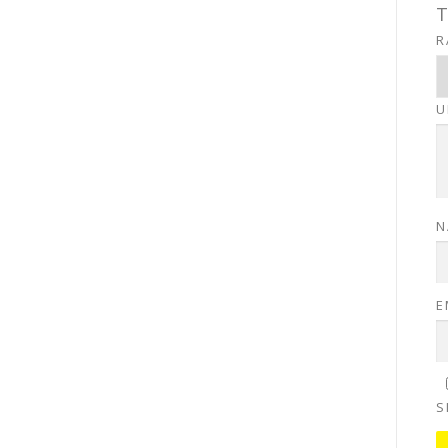
R
U
N
E
S