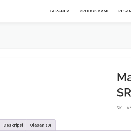
BERANDA
PRODUK KAMI
PESA
Ma
SR
SKU:
A
Deskripsi
Ulasan (0)