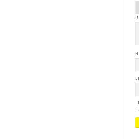
U
N
E
S