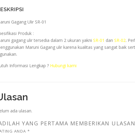
ESKRIPSI
aruni Gagang Ulir SR-01
pesifikasi Produk :
aruni gagang ulir tersedia dalam 2 ukuran yakni
SR-01
dan
SR-02
. Pe
enggunakan Maruni Gagang ulir karena kualitas yang sangat baik ser
igunakan.
utuh Informasi Lengkap ?
Hubungi kami
Ulasan
elum ada ulasan.
ADILAH YANG PERTAMA MEMBERIKAN ULASAN 
ATING ANDA
*