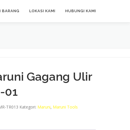
N BARANG
LOKASI KAMI
HUBUNGI KAMI
runi Gagang Ulir
-01
MR-TR013
Kategori:
Maruni
,
Maruni Tools