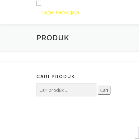
Lompat
ke
konten
PRODUK
CARI PRODUK
Pencarian
Cari
untuk: