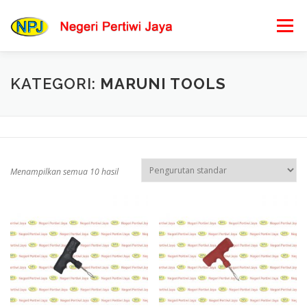
Lompat
ke
Menu
konten
BERANDA
PRODUK KAMI
PESAN BARANG
KATEGORI:
MARUNI TOOLS
LOKASI KAMI
HUBUNGI KAMI
Menampilkan semua 10 hasil