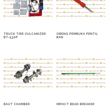
TRUCK TIRE VULCANIZER
OBENG PEMBUKA PENTIL
BT-530P
BAN
BAUT CHAMBER
IMPACT BEAD BREAKER