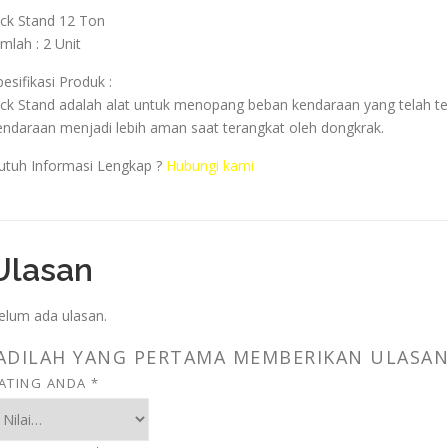
ack Stand 12 Ton
umlah : 2 Unit
pesifikasi Produk :
ack Stand adalah alat untuk menopang beban kendaraan yang telah t
endaraan menjadi lebih aman saat terangkat oleh dongkrak.
utuh Informasi Lengkap ?
Hubungi kami
Ulasan
elum ada ulasan.
ADILAH YANG PERTAMA MEMBERIKAN ULASAN 
ATING ANDA
*