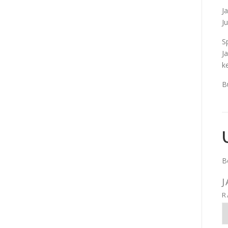
J
J
S
J
k
B
B
J
R