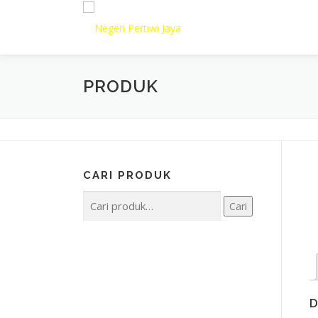
Lompat
ke
konten
PRODUK
CARI PRODUK
Pencarian
Cari
untuk:
D