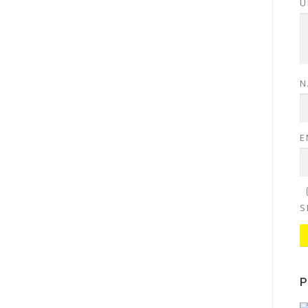
U
N
E
S
P