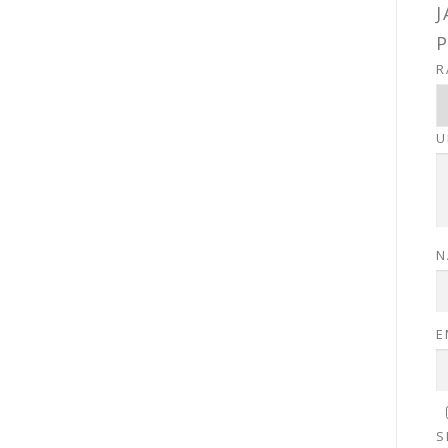
J
P
R
U
N
E
S