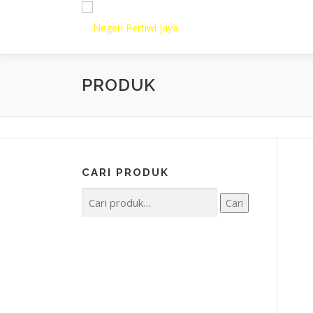
Lompat
ke
konten
PRODUK
CARI PRODUK
Pencarian
Cari
untuk: