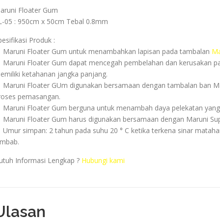
aruni Floater Gum
L-05 : 950cm x 50cm Tebal 0.8mm
pesifikasi Produk :
 Maruni Floater Gum untuk menambahkan lapisan pada tambalan
Ma
 Maruni Floater Gum dapat mencegah pembelahan dan kerusakan pad
emiliki ketahanan jangka panjang.
 Maruni Floater GUm digunakan bersamaan dengan tambalan ban Ma
roses pemasangan.
 Maruni Floater Gum berguna untuk menambah daya pelekatan yang 
 Maruni Floater Gum harus digunakan bersamaan dengan Maruni Sup
 Umur simpan: 2 tahun pada suhu 20 ° C ketika terkena sinar mataha
embab.
utuh Informasi Lengkap ?
Hubungi kami
Ulasan