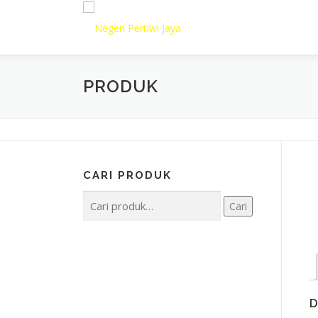
Lompat
ke
konten
PRODUK
CARI PRODUK
Pencarian
Cari
untuk:
D