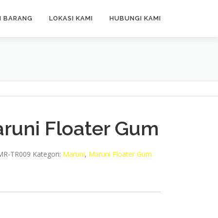
N BARANG
LOKASI KAMI
HUBUNGI KAMI
runi Floater Gum
MR-TR009
Kategori:
Maruni
,
Maruni Floater Gum