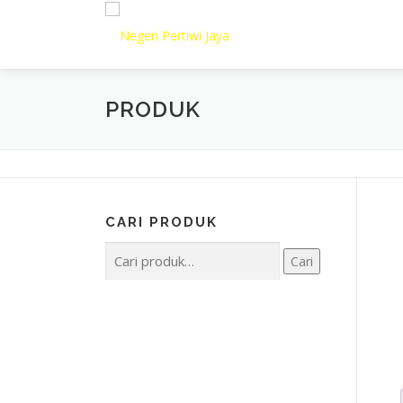
Lompat
ke
konten
PRODUK
CARI PRODUK
Pencarian
Cari
untuk: