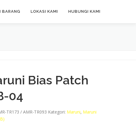
N BARANG
LOKASI KAMI
HUBUNGI KAMI
runi Bias Patch
B-04
MR-TR173 / AMR-TR093
Kategori:
Maruni
,
Maruni
MB)