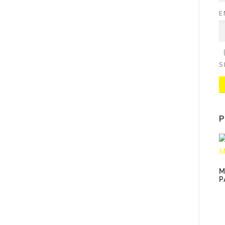
E
S
P
M
P