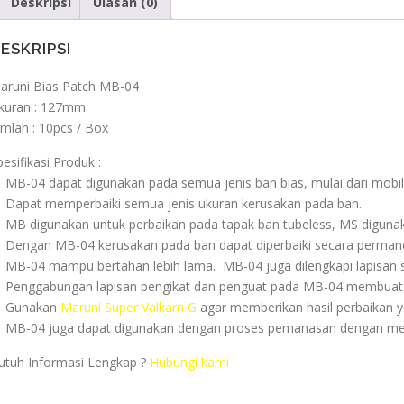
Deskripsi
Ulasan (0)
ESKRIPSI
aruni Bias Patch MB-04
kuran : 127mm
umlah : 10pcs / Box
pesifikasi Produk :
 MB-04 dapat digunakan pada semua jenis ban bias, mulai dari mobi
 Dapat memperbaiki semua jenis ukuran kerusakan pada ban.
 MB digunakan untuk perbaikan pada tapak ban tubeless, MS digunaka
 Dengan MB-04 kerusakan pada ban dapat diperbaiki secara perman
 MB-04 mampu bertahan lebih lama. MB-04 juga dilengkapi lapisan se
 Penggabungan lapisan pengikat dan penguat pada MB-04 membuat p
 Gunakan
Maruni Super Valkarn G
agar memberikan hasil perbaikan ya
 MB-04 juga dapat digunakan dengan proses pemanasan dengan 
utuh Informasi Lengkap ?
Hubungi kami