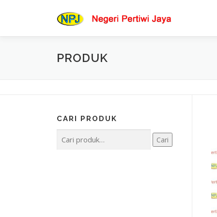
Lompat
ke
konten
PRODUK
CARI PRODUK
Pencarian
Cari
untuk: