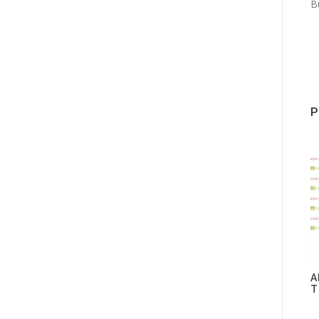
B
P
A
T