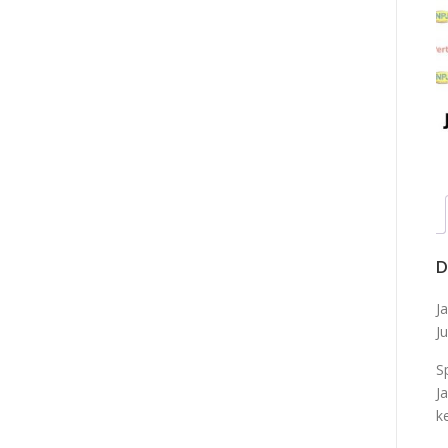
D
J
J
S
J
k