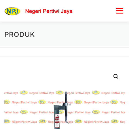
Lompat
ke
Menu
konten
PRODUK
BERANDA
PRODUK KAMI
PESAN BARANG
LOKASI KAMI
HUBUNGI KAMI