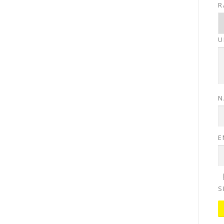
R
U
N
E
S