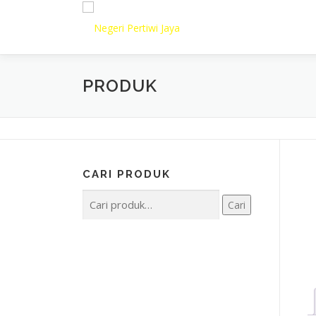
Lompat
ke
konten
PRODUK
CARI PRODUK
Pencarian
Cari
untuk: