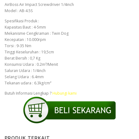
AirBoss Air Impact Screwdriver 1/4inch
Model : AB-4.5S
Spesifikasi Produk :
Kapasitas Baut : 4-5mm
Mekanisme Cengkraman : Twin Dog
Kecepatan : 10.000rpm
Torsi : 9-35 Nm
Tinggi Keseluruhan : 19,5cm
Berat Bersih : 0,7 Kg
Konsumsi Udara : 0.2m³/Menit
Saluran Udara : 1/4inch
Selang Udara : 6.4mm
Tekanan udara : 6.3kg/cm²
Butuh Informasi Lengkap ?
Hubungi kami
PRODUK TERKAIT