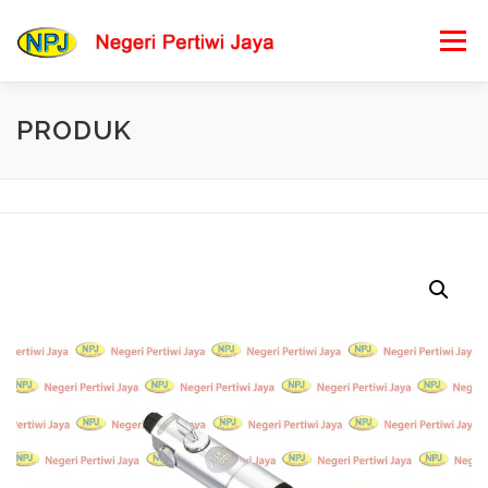
Lompat
ke
Menu
konten
PRODUK
BERANDA
PRODUK KAMI
PESAN BARANG
LOKASI KAMI
HUBUNGI KAMI