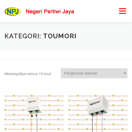
Lompat
ke
Menu
konten
BERANDA
PRODUK KAMI
PESAN BARANG
KATEGORI:
TOUMORI
LOKASI KAMI
HUBUNGI KAMI
Menampilkan semua 10 hasil