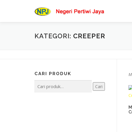
Lompat
ke
konten
KATEGORI:
CREEPER
CARI PRODUK
M
Pencarian
Cari
untuk:
M
C