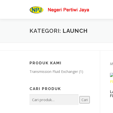
Lompat
ke
konten
KATEGORI:
LAUNCH
PRODUK KAMI
M
Transmission Fluid Exchanger
(1)
CARI PRODUK
L
F
Pencarian
Cari
untuk: