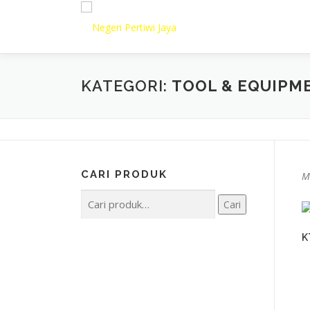
Lompat
ke
konten
KATEGORI:
TOOL & EQUIPM
CARI PRODUK
M
Pencarian
Cari
untuk:
K